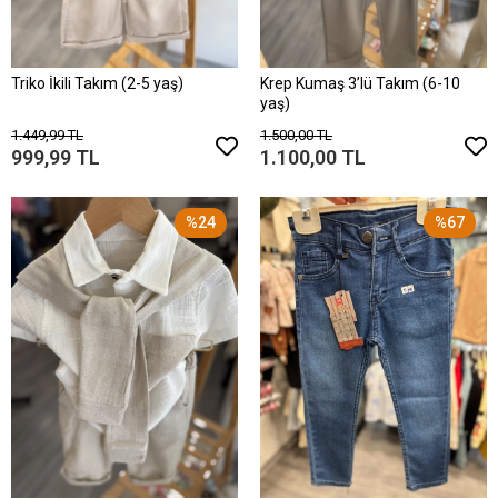
Triko İkili Takım (2-5 yaş)
Krep Kumaş 3’lü Takım (6-10
yaş)
1.449,99 TL
1.500,00 TL
999,99 TL
1.100,00 TL
%24
%67