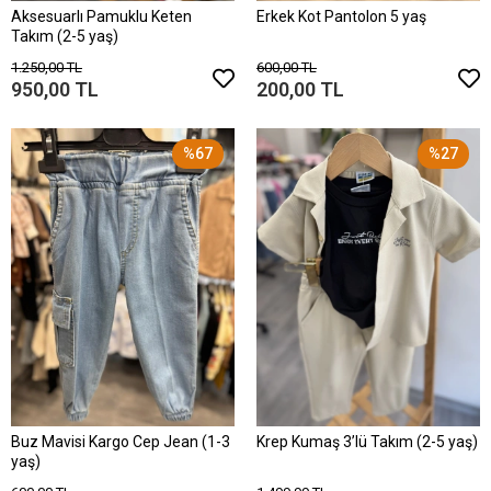
Aksesuarlı Pamuklu Keten
Erkek Kot Pantolon 5 yaş
Takım (2-5 yaş)
1.250,00 TL
600,00 TL
950,00 TL
200,00 TL
%67
%27
Buz Mavisi Kargo Cep Jean (1-3
Krep Kumaş 3’lü Takım (2-5 yaş)
yaş)