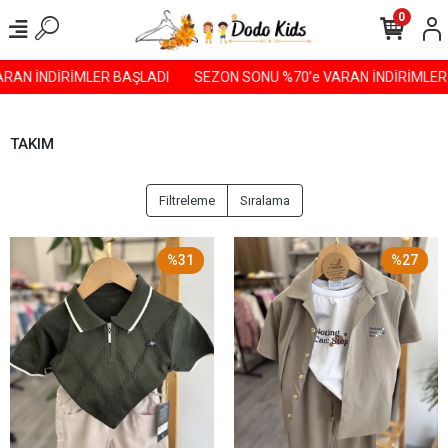
0
İNDİRİMLER BAŞLADI️
SEZON SONU %70’e VARAN İNDİRİMLER BAŞL
TAKIM
Filtreleme
Sıralama
%31
%27