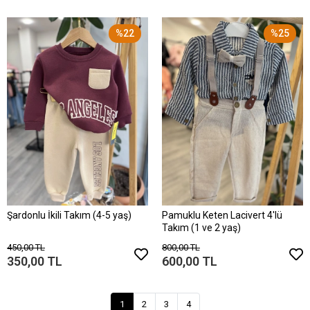
%22
%25
Şardonlu İkili Takım (4-5 yaş)
Pamuklu Keten Lacivert 4'lü
Takım (1 ve 2 yaş)
450,00 TL
800,00 TL
350,00 TL
600,00 TL
1
2
3
4