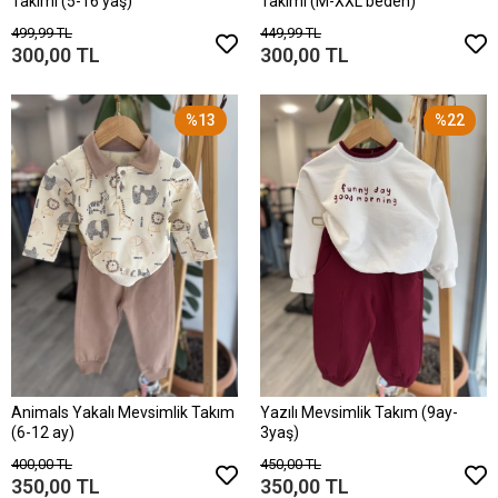
Takımı (5-16 yaş)
Takımı (M-XXL beden)
499,99 TL
449,99 TL
300,00 TL
300,00 TL
%13
%22
Animals Yakalı Mevsimlik Takım
Yazılı Mevsimlik Takım (9ay-
(6-12 ay)
3yaş)
400,00 TL
450,00 TL
350,00 TL
350,00 TL