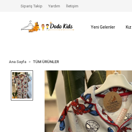
ŞLADI️
SEZON SONU %70’e VARAN İNDİRİMLER BAŞLAD
Sipariş Takip
Yardım
İletişim
Yeni Gelenler
Kız
Ana Sayfa
TÜM ÜRÜNLER