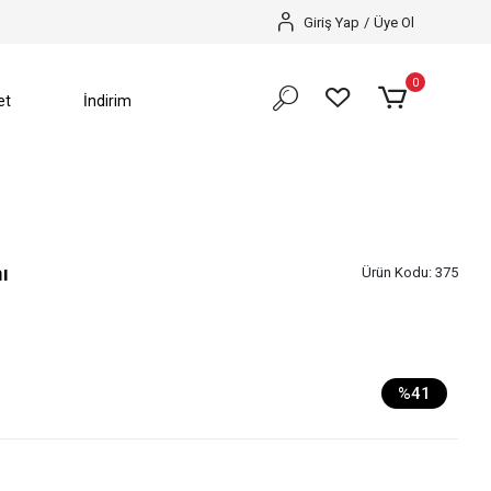
SEZON SONU %70’e VARAN İNDİRİMLER BAŞLADI️
Giriş Yap
/
Üye Ol
0
et
İndirim
ı
Ürün Kodu:
375
%41