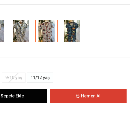
9/10 yaş
11/12 yaş
Sepete Ekle
Hemen Al