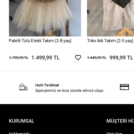
Paletli Tütü Etekli Takım (2-8 yaş)
Triko İkili Takım (2-5 yaş)
1.499,99 TL
999,99 TL
1.799,99 TL
1.449,99 TL
Hızlı Teslimat
Siparişleriniz en kısa sürede elinize ulaşır.
KURUMSAL
MÜŞTERİ H
Hakkımızda
Giriş Yap