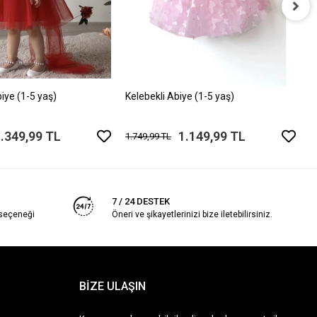
K
1
biye (1-5 yaş)
Kelebekli Abiye (1-5 yaş)
.349,99 TL
1.149,99 TL
1.749,99 TL
7 / 24 DESTEK
 seçeneği
Öneri ve şikayetlerinizi bize iletebilirsiniz.
BİZE ULAŞIN