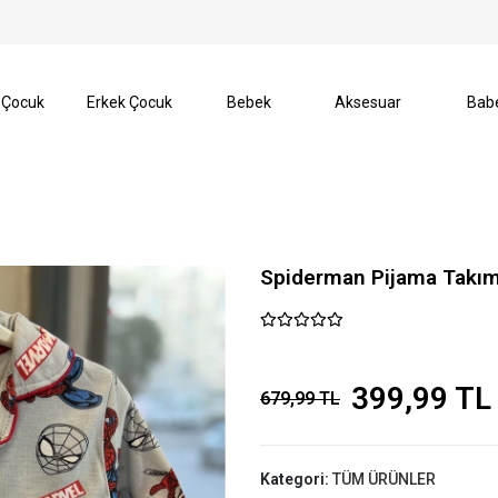
I️
SEZON SONU %70’e VARAN İNDİRİMLER BAŞLADI️
 Çocuk
Erkek Çocuk
Bebek
Aksesuar
Bab
Spiderman Pijama Takım
399,99 TL
679,99 TL
Kategori:
TÜM ÜRÜNLER