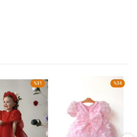
%31
%34