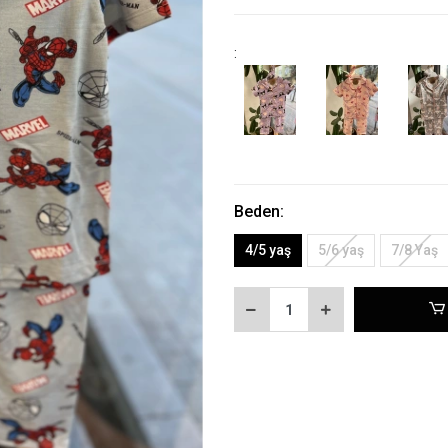
:
Beden:
4/5 yaş
5/6 yaş
7/8 Yaş