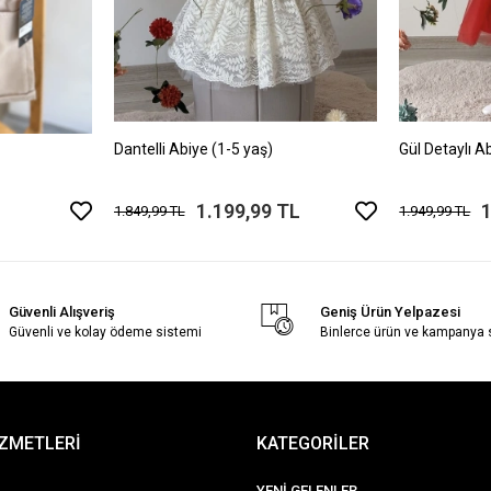
Dantelli Abiye (1-5 yaş)
Gül Detaylı A
1.199,99 TL
1
1.849,99 TL
1.949,99 TL
Güvenli Alışveriş
Geniş Ürün Yelpazesi
Güvenli ve kolay ödeme sistemi
Binlerce ürün ve kampanya
İZMETLERİ
KATEGORİLER
YENİ GELENLER