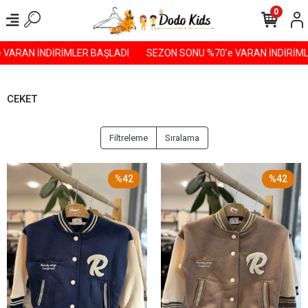
0
VARAN İNDİRİMLER BAŞLADI️
SEZON SONU %70’e VARAN İNDİRİMLE
CEKET
Filtreleme
Sıralama
%42
%42