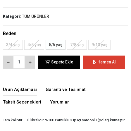
Kategori:
TÜM ÜRÜNLER
Beden:
3/4 yaş
4/5 yaş
5/6 yaş
7/8 yaş
9/10 yaş
Sepete Ekle
Hemen Al
Ürün Açıklaması
Garanti ve Teslimat
Taksit Seçenekleri
Yorumlar
Tam kalıptır. Full likralıdır. %100 Pamuklu 3 ip içi şardonlu (polar) kumaştır.