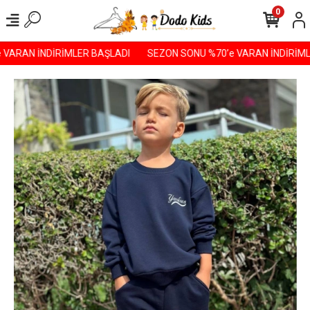
0
ARAN İNDİRİMLER BAŞLADI️
SEZON SONU %70’e VARAN İNDİRİMLER