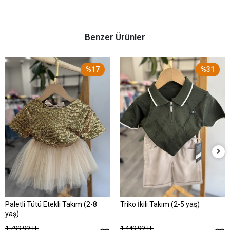
Benzer Ürünler
%17
%31
Paletli Tütü Etekli Takım (2-8
Triko İkili Takım (2-5 yaş)
yaş)
1.799,99 TL
1.449,99 TL