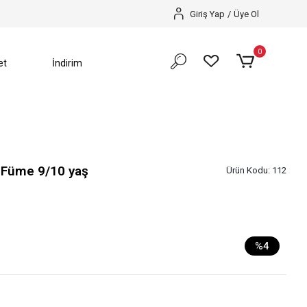
SEZON SONU %70’e VARAN İNDİRİMLER BAŞLADI️
Giriş Yap
/
Üye Ol
0
et
İndirim
 Füme 9/10 yaş
Ürün Kodu:
112
%4