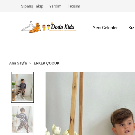
ŞLADI️
SEZON SONU %70’e VARAN İNDİRİMLER BAŞLAD
Sipariş Takip
Yardım
İletişim
Yeni Gelenler
Kız
Ana Sayfa
ERKEK ÇOCUK