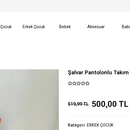
I️
SEZON SONU %70’e VARAN İNDİRİMLER BAŞLADI️
 Çocuk
Erkek Çocuk
Bebek
Aksesuar
Bab
Şalvar Pantolonlu Takım
500,00 TL
519,99 TL
Kategori:
ERKEK ÇOCUK