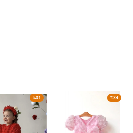
%31
%34