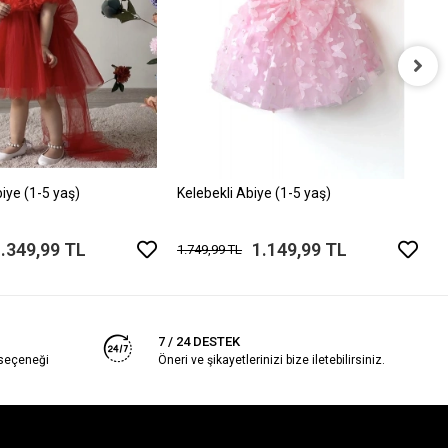
K
1
biye (1-5 yaş)
Kelebekli Abiye (1-5 yaş)
.349,99 TL
1.149,99 TL
1.749,99 TL
7 / 24 DESTEK
 seçeneği
Öneri ve şikayetlerinizi bize iletebilirsiniz.