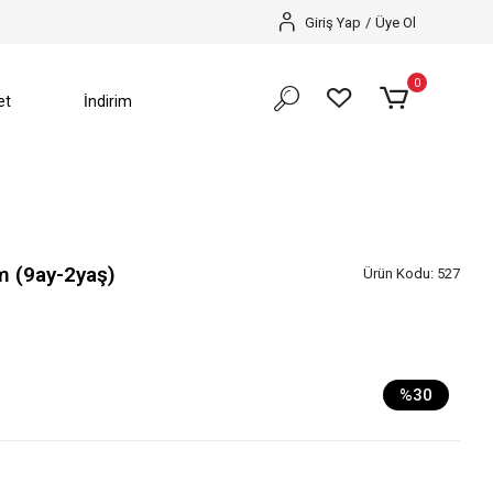
SEZON SONU %70’e VARAN İNDİRİMLER BAŞLADI️
Giriş Yap
/
Üye Ol
0
et
İndirim
m (9ay-2yaş)
Ürün Kodu:
527
%30