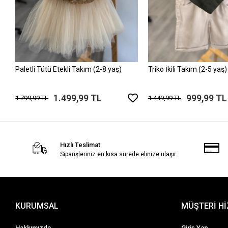
Paletli Tütü Etekli Takım (2-8 yaş)
Triko İkili Takım (2-5 yaş)
1.499,99 TL
999,99 TL
1.799,99 TL
1.449,99 TL
Hızlı Teslimat
Siparişleriniz en kısa sürede elinize ulaşır.
KURUMSAL
MÜŞTERİ H
Hakkımızda
Giriş Yap