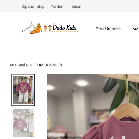
ŞLADI️
SEZON SONU %70’e VARAN İNDİRİMLER BAŞLAD
Sipariş Takip
Yardım
İletişim
Yeni Gelenler
Kız
Ana Sayfa
TÜM ÜRÜNLER