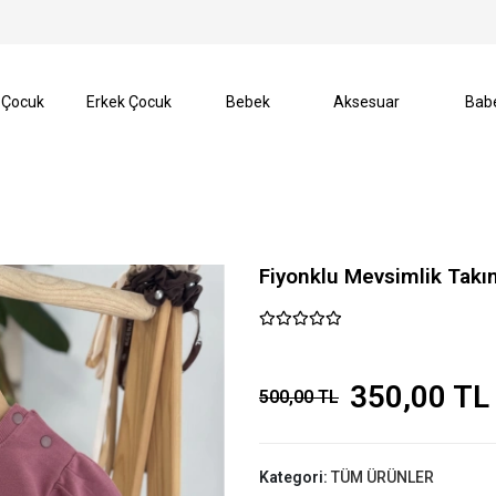
I️
SEZON SONU %70’e VARAN İNDİRİMLER BAŞLADI️
 Çocuk
Erkek Çocuk
Bebek
Aksesuar
Bab
Fiyonklu Mevsimlik Takı
350,00 TL
500,00 TL
Kategori:
TÜM ÜRÜNLER