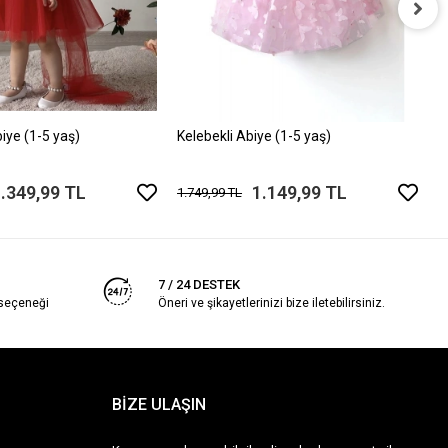
K
1
biye (1-5 yaş)
Kelebekli Abiye (1-5 yaş)
.349,99 TL
1.149,99 TL
1.749,99 TL
7 / 24 DESTEK
 seçeneği
Öneri ve şikayetlerinizi bize iletebilirsiniz.
BİZE ULAŞIN