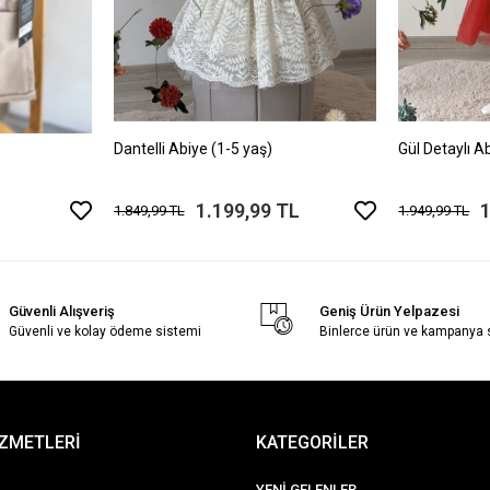
Dantelli Abiye (1-5 yaş)
Gül Detaylı A
1.199,99 TL
1
1.849,99 TL
1.949,99 TL
Güvenli Alışveriş
Geniş Ürün Yelpazesi
Güvenli ve kolay ödeme sistemi
Binlerce ürün ve kampanya
İZMETLERİ
KATEGORİLER
YENİ GELENLER