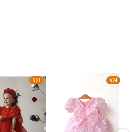
%31
%34