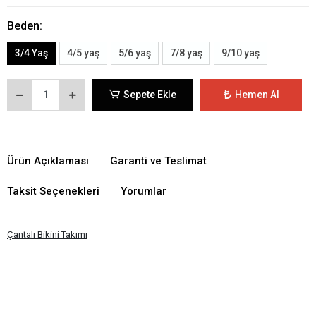
Beden:
3/4 Yaş
4/5 yaş
5/6 yaş
7/8 yaş
9/10 yaş
Sepete Ekle
Hemen Al
Ürün Açıklaması
Garanti ve Teslimat
Taksit Seçenekleri
Yorumlar
Çantalı Bikini Takımı