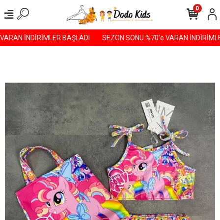
0
ARAN İNDİRİMLER BAŞLADI️
SEZON SONU %70’e VARAN İNDİRİMLER